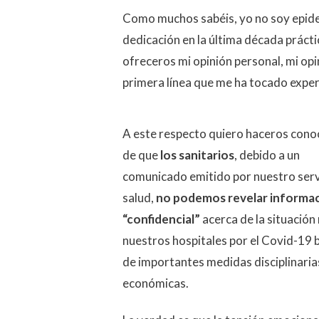
Como muchos sabéis, yo no soy epidem
dedicación en la última década práctic
ofreceros mi opinión personal, mi op
primera línea que me ha tocado exper
A este respecto quiero haceros con
de que
los sanitarios
, debido a un
comunicado emitido por nuestro serv
salud,
no podemos revelar informa
“confidencial”
acerca de la situación 
nuestros hospitales por el Covid-19 
de importantes medidas disciplinaria
económicas.