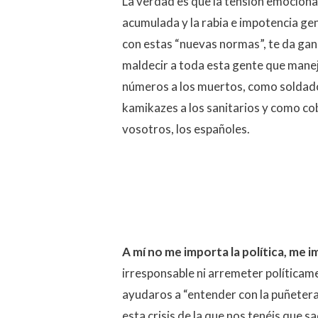
La verdad es que la tensión emociona
acumulada y la rabia e impotencia g
con estas “nuevas normas”, te da gan
maldecir a toda esta gente que man
números a los muertos, como soldad
kamikazes a los sanitarios y como co
vosotros, los españoles.
A mí no me importa la política, me 
irresponsable ni arremeter políticam
ayudaros a “entender con la puñeter
esta crisis de la que nos tenéis que 