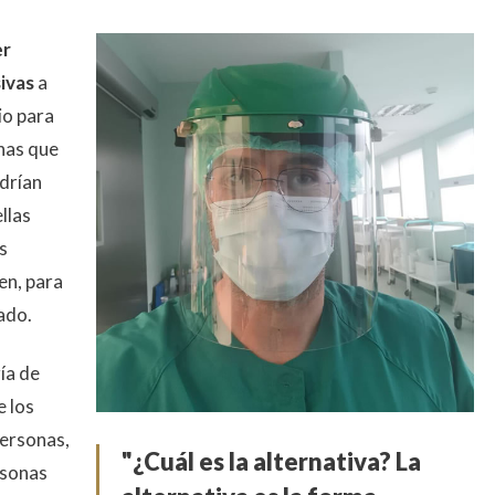
er
ivas
a
io para
onas que
drían
llas
s
en, para
ado.
ía de
e los
personas,
"¿Cuál es la alternativa? La
rsonas