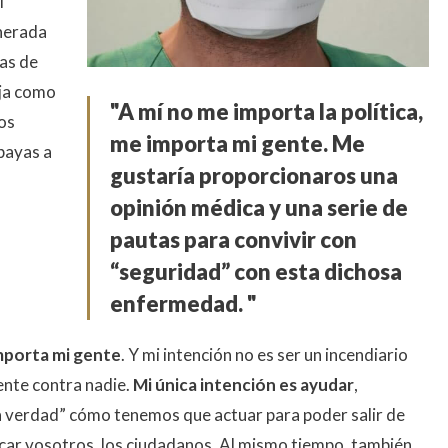
l
enerada
as de
eja como
"A mí no me importa la política,
os
me importa mi gente. Me
bayas a
gustaría proporcionaros una
opinión médica y una serie de
pautas para convivir con
“seguridad” con esta dichosa
enfermedad. "
importa mi gente
. Y mi intención no es ser un incendiario
ente contra nadie.
Mi única intención es ayudar
,
a verdad” cómo tenemos que actuar para poder salir de
sacar vosotros, los ciudadanos. Al mismo tiempo, también