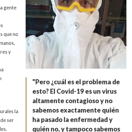
la gente
os
os que no
umanos,
res y
ma
n
"Pero ¿cuál es el problema de
esto? El Covid-19 es un virus
altamente contagioso y no
sabemos exactamente quién
urales la
ha pasado la enfermedad y
 de ser
quién no, y tampoco sabemos
les.