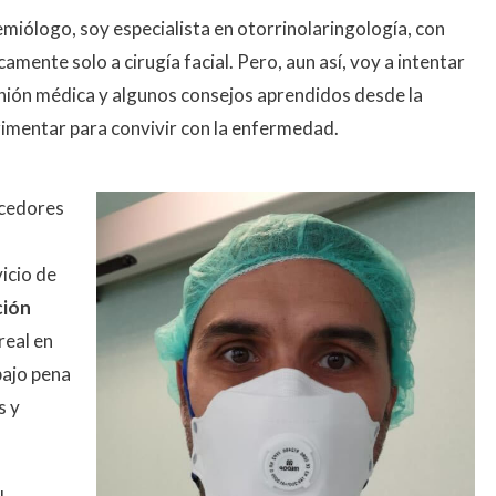
iólogo, soy especialista en otorrinolaringología, con
amente solo a cirugía facial. Pero, aun así, voy a intentar
inión médica y algunos consejos aprendidos desde la
imentar para convivir con la enfermedad.
ocedores
icio de
ción
real en
bajo pena
s y