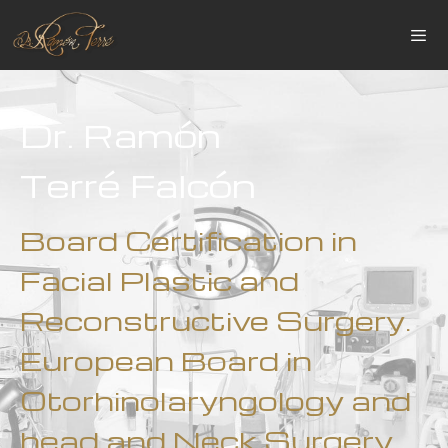
Dr. Ramón
Terré Falcón
Board Certification in
Facial Plastic and
Reconstructive Surgery.
European Board in
Otorhinolaryngology and
head and Neck Surgery.