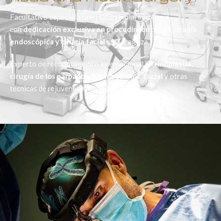
Facultativo especialista en Otorrinolaringología
con
dedicación exclusiva en procedimientos de cirugía
endoscópica y
cirugía facial
en Zaragoza.
Experto de reconocimiento internacional en
rinoplastia
,
cirugía de los párpados, lifting cérvico-facial
y otras
técnicas de rejuvenecimiento facial.