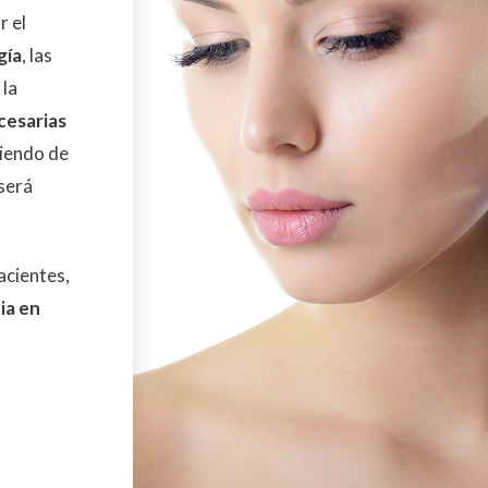
r el
gía
, las
 la
cesarias
iendo de
 será
acientes,
ia en