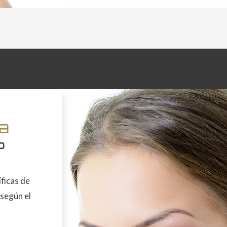
na
?
íficas de
según el