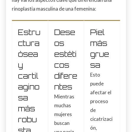
rinoplastia masculina de una femenina:
Estru
Dese
Piel
ctura
os
más
ósea
estéti
grue
y
cos
sa
cartil
difere
Esto
puede
agino
ntes
afectar el
sa
Mientras
proceso
muchas
más
de
mujeres
robu
cicatrizaci
buscan
ón,
sta
una nariz