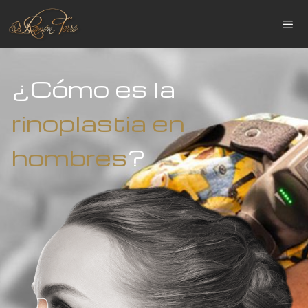
¿Cómo es la
rinoplastia en
hombres
?