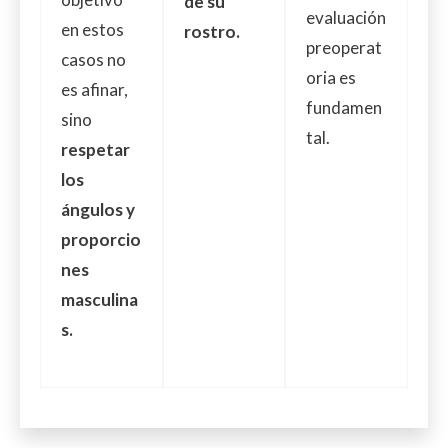
de su
evaluación
en estos
rostro.
preoperat
casos no
oria es
es afinar,
fundamen
sino
tal.
respetar
los
ángulos y
proporcio
nes
masculina
s.