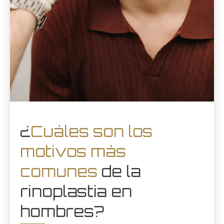
¿
Cuáles son los
motivos más
comunes
de la
rinoplastia en
hombres?