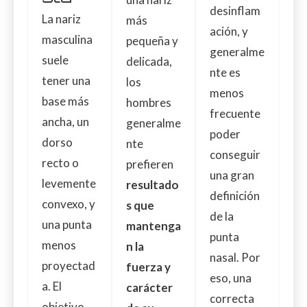
desinflam
La nariz
más
ación, y
masculina
pequeña y
generalme
suele
delicada,
nte es
tener una
los
menos
base más
hombres
frecuente
ancha, un
generalme
poder
dorso
nte
conseguir
recto o
prefieren
una gran
levemente
resultado
definición
convexo, y
s que
de la
una punta
mantenga
punta
menos
n la
nasal. Por
proyectad
fuerza y
eso, una
a. El
carácter
correcta
objetivo